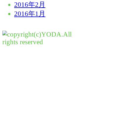
2016年2月
2016年1月