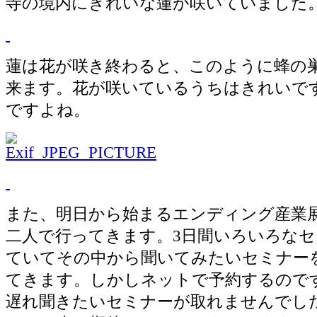
寺の境内にきれいな蓮が咲いていました
蓮は花が咲き終わると、このように蜂の
来ます。花が咲いているうちはきれいで
ですよね。
また、明日から始まるエンディング産業展
二人で行ってきます。3日間いろいろな
ていてその中から聞いてみたいセミナー
てきます。しかしネットで予約するので
遅れ聞きたいセミナーが取れませんでし