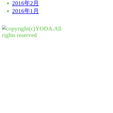
2016年2月
2016年1月