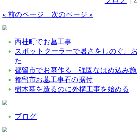
ブログ
｜2
« 前のページ
次のページ »
西桂町でお墓工事
スポットクーラーで暑さをしのぐ。
た
都留市でお墓作る 強固なはめ込み施
都留市お墓工事石の据付
樹木墓を造るのに外構工事を始める
ブログ