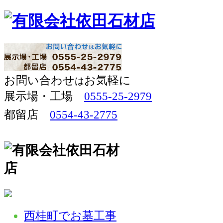
お問い合わせ
お気軽に
は
展示場・工場 
0555-25-2979
都留店
0554-43-2775
西桂町でお墓工事