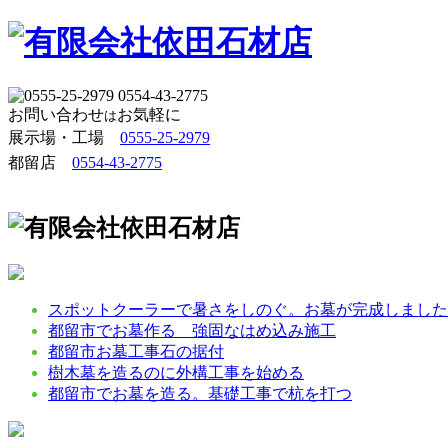
お問い合わせ
お気軽に
は
展示場・工場 
0555-25-2979
都留店
0554-43-2775
スポットクーラーで暑さをしのぐ。お墓が完成しました
都留市でお墓作る 強固なはめ込み施工
都留市お墓工事石の据付
樹木墓を造るのに外構工事を始める
都留市でお墓を造る。基礎工事で杭を打つ