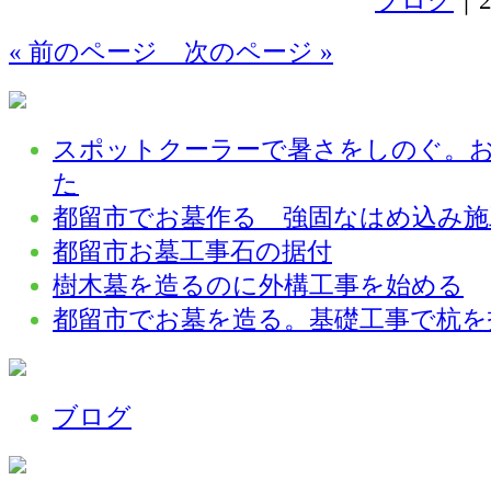
ブログ
｜2
« 前のページ
次のページ »
スポットクーラーで暑さをしのぐ。
た
都留市でお墓作る 強固なはめ込み施
都留市お墓工事石の据付
樹木墓を造るのに外構工事を始める
都留市でお墓を造る。基礎工事で杭を
ブログ