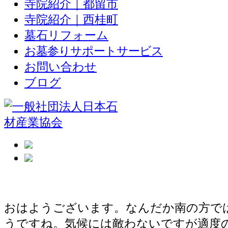
寺院紹介｜都留市
寺院紹介｜西桂町
墓石リフォーム
お墓参りサポートサービス
お問い合わせ
ブログ
合葬廟の床掘り岩が出た。
おはようございます。なんだか南の方で
うですね。気候には敵わないですが適度