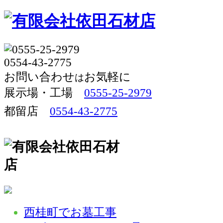
お問い合わせ
お気軽に
は
展示場・工場 
0555-25-2979
都留店
0554-43-2775
西桂町でお墓工事