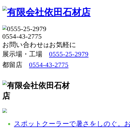
お問い合わせ
お気軽に
は
展示場・工場 
0555-25-2979
都留店
0554-43-2775
スポットクーラーで暑さをしのぐ。