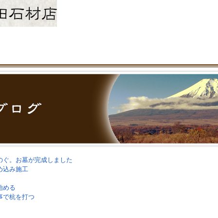
のぐ。お墓が完成しました
め込み施工
始める
事で杭を打つ