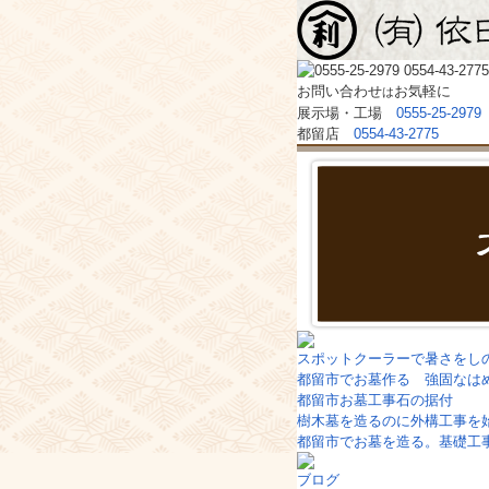
お問い合わせ
お気軽に
は
展示場・工場 
0555-25-2979
都留店
0554-43-2775
スポットクーラーで暑さをし
都留市でお墓作る 強固なは
都留市お墓工事石の据付
樹木墓を造るのに外構工事を
都留市でお墓を造る。基礎工
ブログ