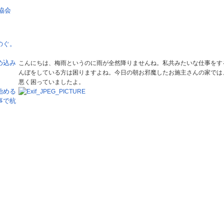
のぐ。
大切な古い石碑
め込み
こんにちは、梅雨というのに雨が全然降りませんね。私共みたいな仕事をす
んぼをしている方は困りますよね。今日の朝お邪魔したお施主さんの家では
悪く困っていましたよ。
始める
事で杭