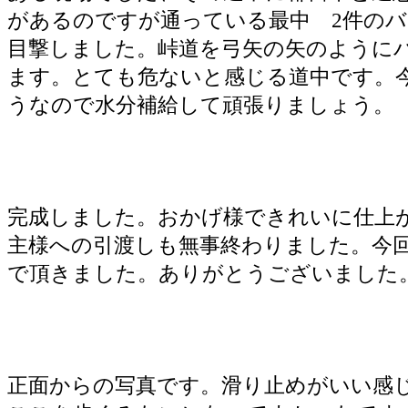
があるのですが通っている最中 2件の
目撃しました。峠道を弓矢の矢のように
ます。とても危ないと感じる道中です。
うなので水分補給して頑張りましょう。
完成しました。おかげ様できれいに仕上
主様への引渡しも無事終わりました。今
で頂きました。ありがとうございました
正面からの写真です。滑り止めがいい感