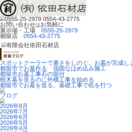
お問い合わせ
お気軽に
は
展示場・工場 
0555-25-2979
都留店
0554-43-2775
スポットクーラーで暑さをしのぐ。お墓が完成し
都留市でお墓作る 強固なはめ込み施工
都留市お墓工事石の据付
樹木墓を造るのに外構工事を始める
都留市でお墓を造る。基礎工事で杭を打つ
ブログ
2026年8月
2026年7月
2026年6月
2026年5月
2026年4月