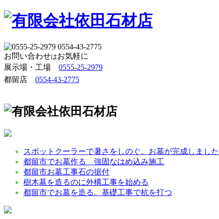
お問い合わせ
お気軽に
は
展示場・工場 
0555-25-2979
都留店
0554-43-2775
スポットクーラーで暑さをしのぐ。お墓が完成しました
都留市でお墓作る 強固なはめ込み施工
都留市お墓工事石の据付
樹木墓を造るのに外構工事を始める
都留市でお墓を造る。基礎工事で杭を打つ