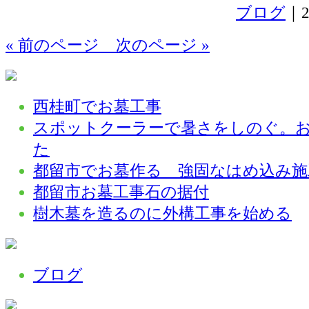
ブログ
｜2
« 前のページ
次のページ »
西桂町でお墓工事
スポットクーラーで暑さをしのぐ。
た
都留市でお墓作る 強固なはめ込み施
都留市お墓工事石の据付
樹木墓を造るのに外構工事を始める
ブログ