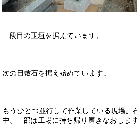
一段目の玉垣を据えています。
次の日敷石を据え始めています。
もうひとつ並行して作業している現場。
中、一部は工場に持ち帰り磨きなおしま