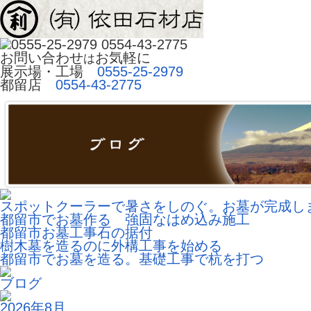
お問い合わせ
お気軽に
は
展示場・工場 
0555-25-2979
都留店
0554-43-2775
スポットクーラーで暑さをしのぐ。お墓が完成し
都留市でお墓作る 強固なはめ込み施工
都留市お墓工事石の据付
樹木墓を造るのに外構工事を始める
都留市でお墓を造る。基礎工事で杭を打つ
ブログ
2026年8月