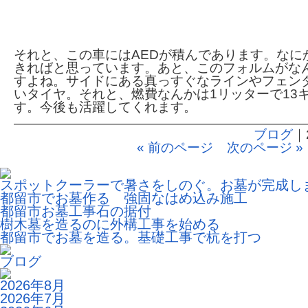
それと、この車にはAEDが積んであります。なに
きればと思っています。あと、このフォルムがな
すよね。サイドにある真っすぐなラインやフェン
いタイヤ。それと、燃費なんかは1リッターで13
す。今後も活躍してくれます。
ブログ
｜
« 前のページ
次のページ »
スポットクーラーで暑さをしのぐ。お墓が完成し
都留市でお墓作る 強固なはめ込み施工
都留市お墓工事石の据付
樹木墓を造るのに外構工事を始める
都留市でお墓を造る。基礎工事で杭を打つ
ブログ
2026年8月
2026年7月