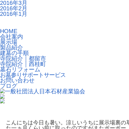
2016年3月
2016年2月
2016年1月
HOME
会社案内
展示場
製品紹介
建墓の手順
寺院紹介｜都留市
寺院紹介｜西桂町
墓石リフォーム
お墓参りサポートサービス
お問い合わせ
ブログ
車イスでお参りできるお墓が完成
こんにちは今日も暑い。涼しいうちに展示場裏の
た一ヵ月くらい前に取ったのですがまたボーボー