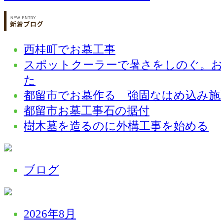
西桂町でお墓工事
スポットクーラーで暑さをしのぐ。
た
都留市でお墓作る 強固なはめ込み施
都留市お墓工事石の据付
樹木墓を造るのに外構工事を始める
ブログ
2026年8月