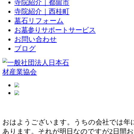
寺院紹介｜都留市
寺院紹介｜西桂町
墓石リフォーム
お墓参りサポートサービス
お問い合わせ
ブログ
頑固な基礎工事型枠をする。
おはようございます。うちの会社では年
あります。それが明日なのですが2日間