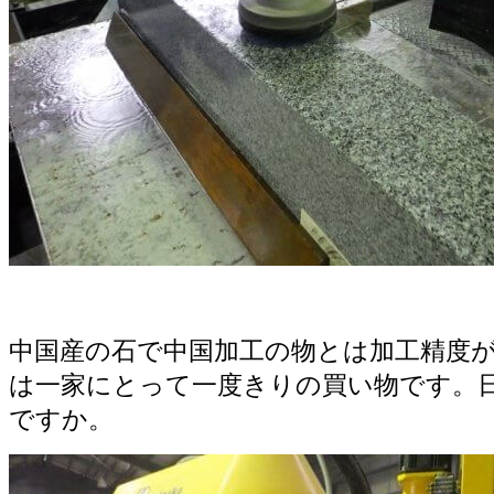
中国産の石で中国加工の物とは加工精度
は一家にとって一度きりの買い物です。
ですか。