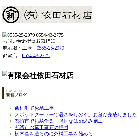
お問い合わせ
お気軽に
は
展示場・工場 
0555-25-2979
都留店
0554-43-2775
西桂町でお墓工事
スポットクーラーで暑さをしのぐ。お墓が完成しました
都留市でお墓作る 強固なはめ込み施工
都留市お墓工事石の据付
樹木墓を造るのに外構工事を始める