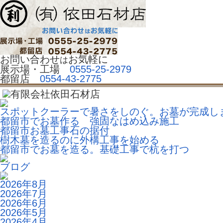
お問い合わせ
お気軽に
は
展示場・工場 
0555-25-2979
都留店
0554-43-2775
スポットクーラーで暑さをしのぐ。お墓が完成し
都留市でお墓作る 強固なはめ込み施工
都留市お墓工事石の据付
樹木墓を造るのに外構工事を始める
都留市でお墓を造る。基礎工事で杭を打つ
ブログ
2026年8月
2026年7月
2026年6月
2026年5月
2026年4月