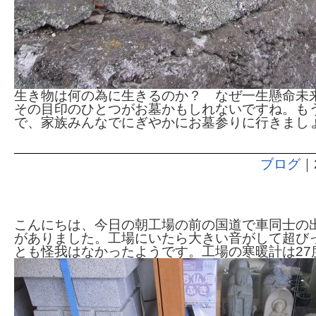
生き物は何の為に生きるのか？ なぜ一生懸命未
その目印のひとつがお墓かもしれないですね。も
で、家族みんなでにぎやかにお墓参りに行きまし
ブログ
｜
石碑再組立
こんにちは、今日の朝工場の前の国道で車同士の
がありました。工場にいたら大きい音がして超び
とも怪我はなかったようです。工場の寒暖計は27