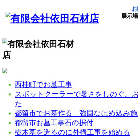
お
展示場
西桂町でお墓工事
スポットクーラーで暑さをしのぐ。
た
都留市でお墓作る 強固なはめ込み施
都留市お墓工事石の据付
樹木墓を造るのに外構工事を始める