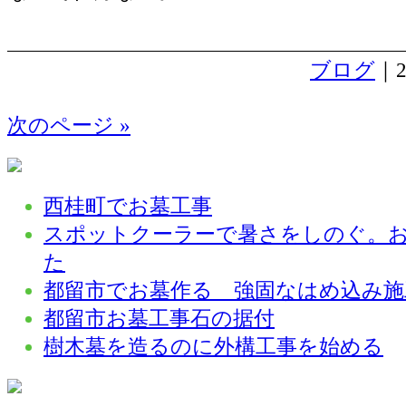
ブログ
｜2
次のページ »
西桂町でお墓工事
スポットクーラーで暑さをしのぐ。
た
都留市でお墓作る 強固なはめ込み施
都留市お墓工事石の据付
樹木墓を造るのに外構工事を始める