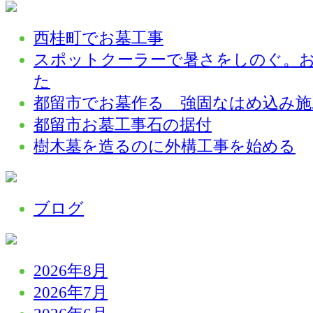
西桂町でお墓工事
スポットクーラーで暑さをしのぐ。
た
都留市でお墓作る 強固なはめ込み施
都留市お墓工事石の据付
樹木墓を造るのに外構工事を始める
ブログ
2026年8月
2026年7月