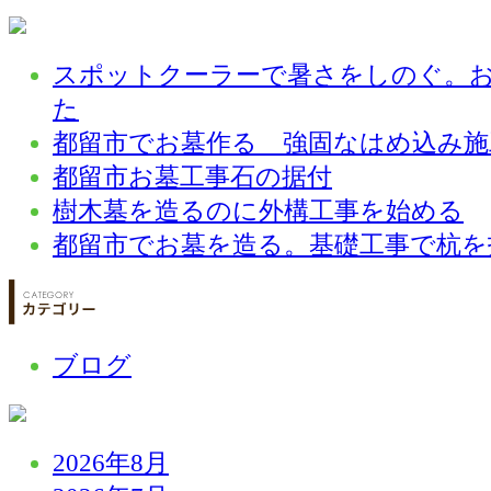
スポットクーラーで暑さをしのぐ。
た
都留市でお墓作る 強固なはめ込み施
都留市お墓工事石の据付
樹木墓を造るのに外構工事を始める
都留市でお墓を造る。基礎工事で杭を
ブログ
2026年8月