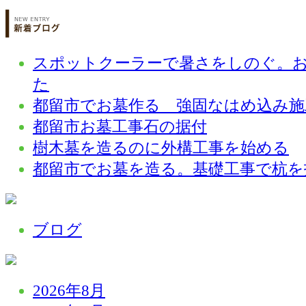
スポットクーラーで暑さをしのぐ。
た
都留市でお墓作る 強固なはめ込み施
都留市お墓工事石の据付
樹木墓を造るのに外構工事を始める
都留市でお墓を造る。基礎工事で杭を
ブログ
2026年8月