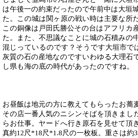
は午後一の約束だったので午前中は大垣
た。この城は関ヶ原の戦い時は主要な所
この銅像は戸田氏勝公その台はアフリカ
た。また、不思議なことに城の石積みの
混じっているのです？そうです大垣市で
灰質の石の産地なのですいわゆる大理石
し県も海の底の時代があったのですね。
お昼飯は地元の方に教えてもらったお蕎
その店一番人気のニシンそばを頂きまし
らお仕事。ヤードへ行き原石を見せて頂
真約12尺*18尺*1.8尺の一枚板。重さは