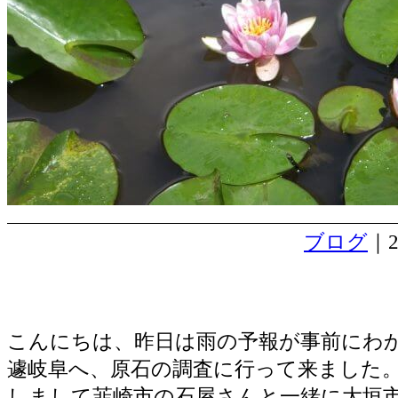
ブログ
｜2
急遽 原石を見に岐阜へ出張。
こんにちは、昨日は雨の予報が事前にわ
遽岐阜へ、原石の調査に行って来ました
しまして韮崎市の石屋さんと一緒に大垣